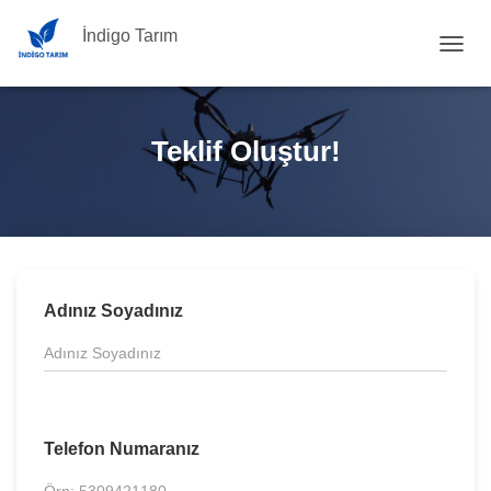
İndigo Tarım
T
o
g
g
Teklif Oluştur!
l
e
N
a
v
i
g
a
Adınız Soyadınız
t
i
o
n
Telefon Numaranız